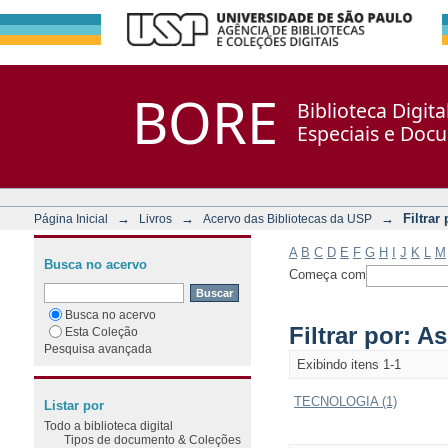
Filtrar por: Assunto
Repositório DSpace/Manakin + Corisco
BORE
Biblioteca Digit
Especiais e Doc
→
→
→
Filtrar
Página Inicial
Livros
Acervo das Bibliotecas da USP
A
B
C
D
E
F
G
H
I
J
K
L
M
Busca no acervo
Começa com
Busca no acervo
Filtrar por: A
Esta Coleção
Pesquisa avançada
Exibindo itens 1-1
TECNOLOGIA (1)
Listar por
Todo a biblioteca digital
Tipos de documento & Coleções