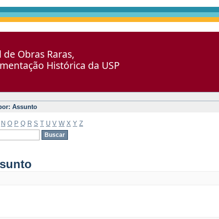
al de Obras Raras,
umentação Histórica da USP
 por: Assunto
N
O
P
Q
R
S
T
U
V
W
X
Y
Z
ssunto