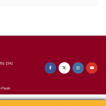
3091-1541




o Paulo