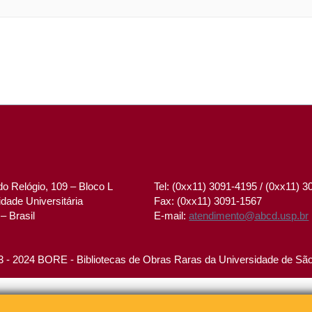
o Relógio, 109 – Bloco L
Tel: (0xx11) 3091-4195 / (0xx11) 
dade Universitária
Fax: (0xx11) 3091-1567
– Brasil
E-mail:
atendimento@abcd.usp.br
 - 2024 BORE - Bibliotecas de Obras Raras da Universidade de Sã