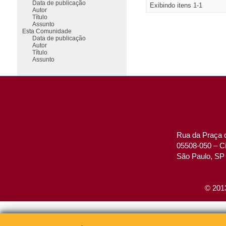
Data de publicação
Exibindo itens 1-1
Autor
Título
Assunto
Esta Comunidade
Data de publicação
Autor
Título
Assunto
Rua da Praça d
05508-050 – Ci
São Paulo, SP 
© 2013