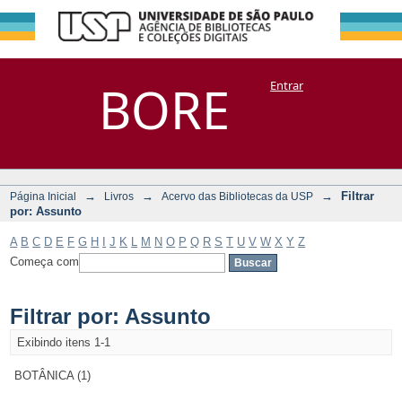
Filtrar por:
Repositório
BORE
Entrar
DSpace/Manakin + Corisco
Assunto
→
→
→
Filtrar
Página Inicial
Livros
Acervo das Bibliotecas da USP
por: Assunto
A
B
C
D
E
F
G
H
I
J
K
L
M
N
O
P
Q
R
S
T
U
V
W
X
Y
Z
Começa com
Filtrar por: Assunto
Exibindo itens 1-1
BOTÂNICA (1)