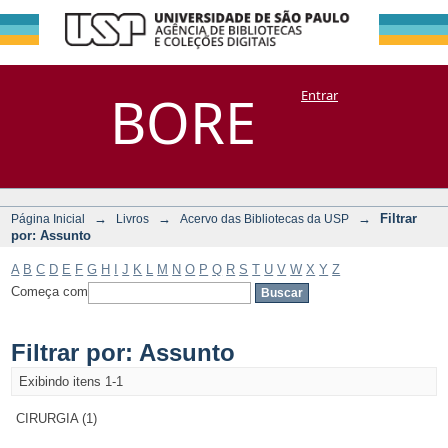
Filtrar por:
Repositório
BORE
Entrar
DSpace/Manakin + Corisco
Assunto
→
→
→
Filtrar
Página Inicial
Livros
Acervo das Bibliotecas da USP
por: Assunto
A
B
C
D
E
F
G
H
I
J
K
L
M
N
O
P
Q
R
S
T
U
V
W
X
Y
Z
Começa com
Filtrar por: Assunto
Exibindo itens 1-1
CIRURGIA (1)