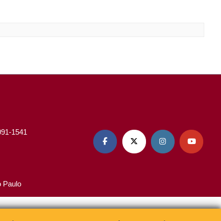
3091-1541




o Paulo