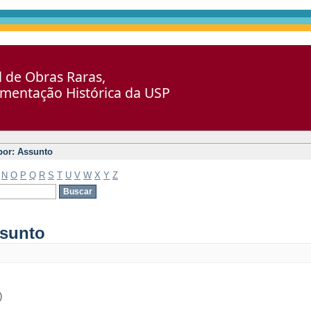
al de Obras Raras,
umentação Histórica da USP
 por: Assunto
N
O
P
Q
R
S
T
U
V
W
X
Y
Z
ssunto
)