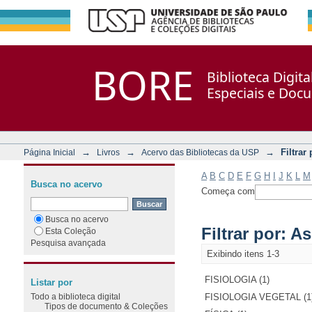
Filtrar por: Assunto
Repositório DSpace/Manakin + Corisco
BORE
Biblioteca Digit
Especiais e Doc
→
→
→
Filtrar
Página Inicial
Livros
Acervo das Bibliotecas da USP
A
B
C
D
E
F
G
H
I
J
K
L
M
Busca no acervo
Começa com
Busca no acervo
Filtrar por: A
Esta Coleção
Pesquisa avançada
Exibindo itens 1-3
FISIOLOGIA (1)
Listar por
Todo a biblioteca digital
FISIOLOGIA VEGETAL (1
Tipos de documento & Coleções