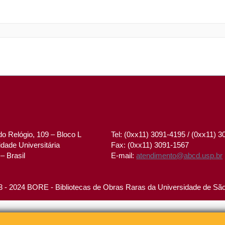
o Relógio, 109 – Bloco L
Tel: (0xx11) 3091-4195 / (0xx11) 
dade Universitária
Fax: (0xx11) 3091-1567
– Brasil
E-mail:
atendimento@abcd.usp.br
 - 2024 BORE - Bibliotecas de Obras Raras da Universidade de Sã