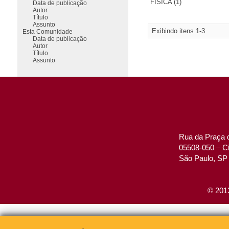
FÍSICA (1)
Data de publicação
Autor
Título
Assunto
Exibindo itens 1-3
Esta Comunidade
Data de publicação
Autor
Título
Assunto
Rua da Praça d
05508-050 – Ci
São Paulo, SP 
© 2013