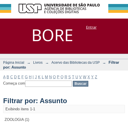
Filtrar por:
Repositório
BORE
Entrar
DSpace/Manakin + Corisco
Assunto
→
→
→
Filtrar
Página Inicial
Livros
Acervo das Bibliotecas da USP
por: Assunto
A
B
C
D
E
F
G
H
I
J
K
L
M
N
O
P
Q
R
S
T
U
V
W
X
Y
Z
Começa com
Filtrar por: Assunto
Exibindo itens 1-1
ZOOLOGIA (1)