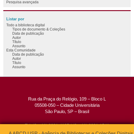
Pesquisa avançada
Listar por
Todo a biblioteca digital
Tipos de documento & Coleções
Data de publicação
Autor
Título
Assunto
Esta Comunidade
Data de publicação
Autor
Título
Assunto
Rua da Praça do Relógio, 109 – Bloco L
05508-050 – Cidade Universitária
São Paulo, SP – Brasil
Tel: (0xx11) 3091-4195 / (0xx11) 3091-1541
Fax: (0xx11) 3091-1567
A ABCD USP - Agência de Bibliotecas e Coleções Digitais