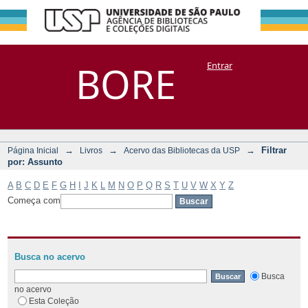
Filtrar por:
Repositório
BORE
Entrar
DSpace/Manakin + Corisco
Assunto
→
→
→
Filtrar
Página Inicial
Livros
Acervo das Bibliotecas da USP
por: Assunto
A
B
C
D
E
F
G
H
I
J
K
L
M
N
O
P
Q
R
S
T
U
V
W
X
Y
Z
Começa com
Busca no acervo
Busca
no acervo
Esta Coleção