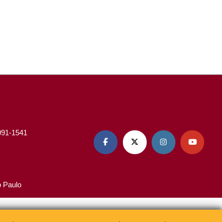
3091-1541




o Paulo