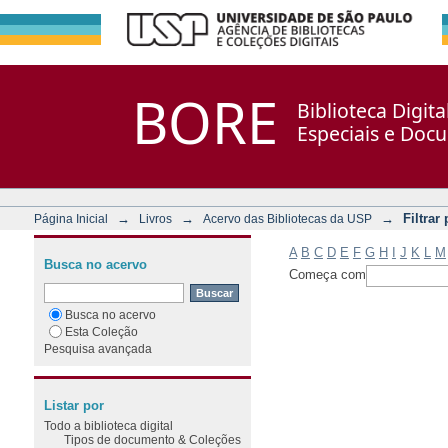
Filtrar por: Assunto
Repositório DSpace/Manakin + Corisco
BORE
Biblioteca Digit
Especiais e Doc
→
→
→
Filtrar
Página Inicial
Livros
Acervo das Bibliotecas da USP
A
B
C
D
E
F
G
H
I
J
K
L
M
Busca no acervo
Começa com
Busca no acervo
Esta Coleção
Pesquisa avançada
Listar por
Todo a biblioteca digital
Tipos de documento & Coleções