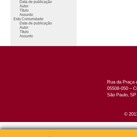
Data de publicação
Autor
Título
Assunto
Esta Comunidade
Data de publicação
Autor
Título
Assunto
Rua da Praça d
05508-050 – Ci
São Paulo, SP 
© 2013