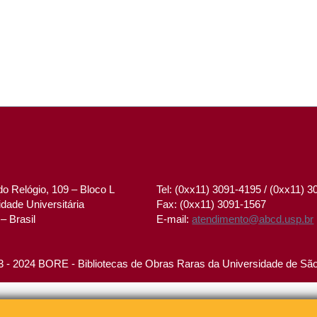
o Relógio, 109 – Bloco L
Tel: (0xx11) 3091-4195 / (0xx11) 
dade Universitária
Fax: (0xx11) 3091-1567
– Brasil
E-mail:
atendimento@abcd.usp.br
 - 2024 BORE - Bibliotecas de Obras Raras da Universidade de Sã