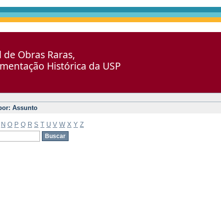
al de Obras Raras,
umentação Histórica da USP
 por: Assunto
N
O
P
Q
R
S
T
U
V
W
X
Y
Z