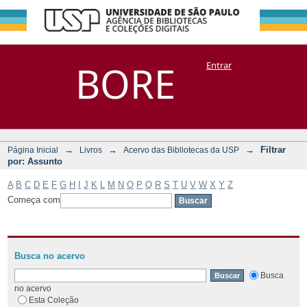
Filtrar por:
Repositório
BORE
Entrar
DSpace/Manakin + Corisco
Assunto
→
→
→
Filtrar
Página Inicial
Livros
Acervo das Bibliotecas da USP
por: Assunto
A
B
C
D
E
F
G
H
I
J
K
L
M
N
O
P
Q
R
S
T
U
V
W
X
Y
Z
Começa com
Busca no acervo
Busca
no acervo
Esta Coleção