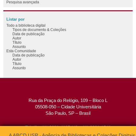
Pesquisa avançada
Listar por
Todo a biblioteca digital
Tipos de documento & Coleções
Data de publicação
Autor
Título
Assunto
Esta Comunidade
Data de publicação
Autor
Título
Assunto
Rua da Praça do Relógio, 109 – Bloco L
05508-050 – Cidade Universitária
São Paulo, SP – Brasil
Tel: (0xx11) 3091-4195 / (0xx11) 3091-1541
Fax: (0xx11) 3091-1567
A ABCD USP - Agência de Bibliotecas e Coleções Digitais