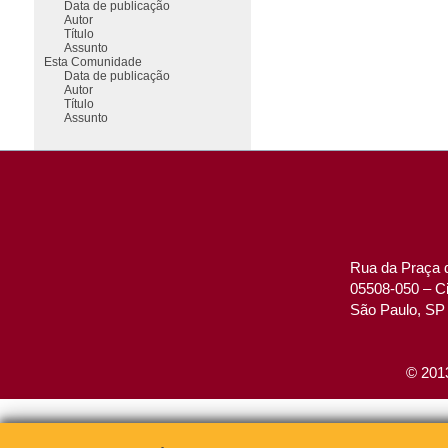
Data de publicação
Autor
Título
Assunto
Esta Comunidade
Data de publicação
Autor
Título
Assunto
Rua da Praça d
05508-050 – Ci
São Paulo, SP 
© 2013