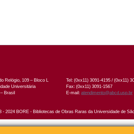
o Relógio, 109 – Bloco L
Tel: (0xx11) 3091-4195 / (0xx11) 
dade Universitária
Fax: (0xx11) 3091-1567
– Brasil
E-mail:
atendimento@abcd.usp.br
 - 2024 BORE - Bibliotecas de Obras Raras da Universidade de Sã