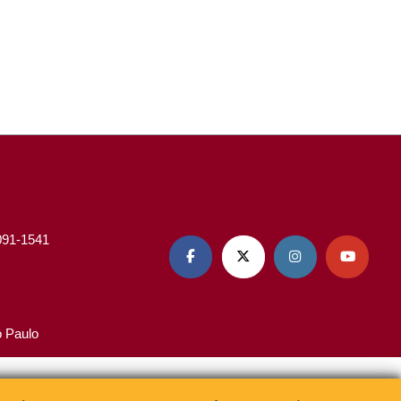
3091-1541




o Paulo