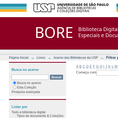
Filtrar por: Assunto
Repositório DSpace/Manakin + Corisco
BORE
Biblioteca Digit
Especiais e Doc
→
→
→
Filtrar
Página Inicial
Livros
Acervo das Bibliotecas da USP
A
B
C
D
E
F
G
H
I
J
K
L
M
Busca no acervo
Começa com
Busca no acervo
Esta Coleção
Pesquisa avançada
Listar por
Todo a biblioteca digital
Tipos de documento & Coleções