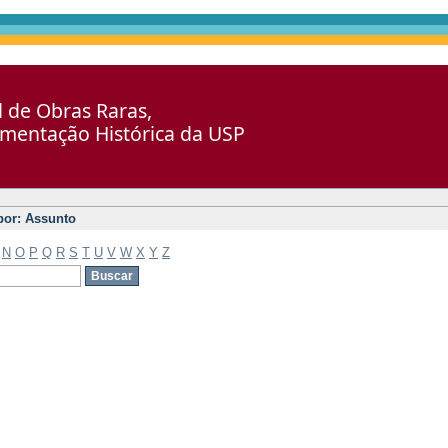
al de Obras Raras,
umentação Histórica da USP
 por: Assunto
N
O
P
Q
R
S
T
U
V
W
X
Y
Z