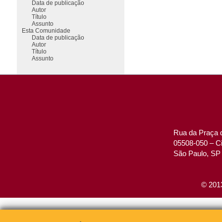
Data de publicação
Autor
Título
Assunto
Esta Comunidade
Data de publicação
Autor
Título
Assunto
Rua da Praça d
05508-050 – Ci
São Paulo, SP 
© 2013