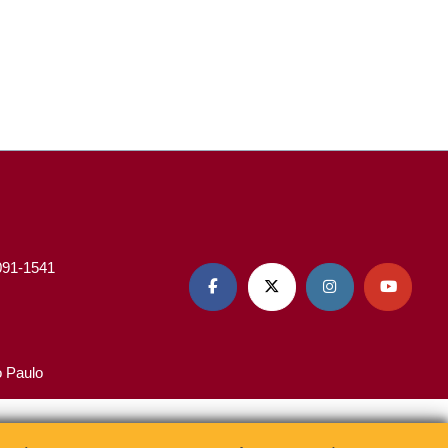
3091-1541




o Paulo