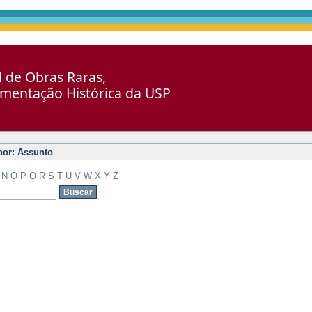
al de Obras Raras,
umentação Histórica da USP
 por: Assunto
N
O
P
Q
R
S
T
U
V
W
X
Y
Z