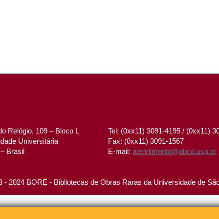
o Relógio, 109 – Bloco L
Tel: (0xx11) 3091-4195 / (0xx11) 
dade Universitária
Fax: (0xx11) 3091-1567
– Brasil
E-mail:
atendimento@abcd.usp.br
 - 2024 BORE - Bibliotecas de Obras Raras da Universidade de Sã