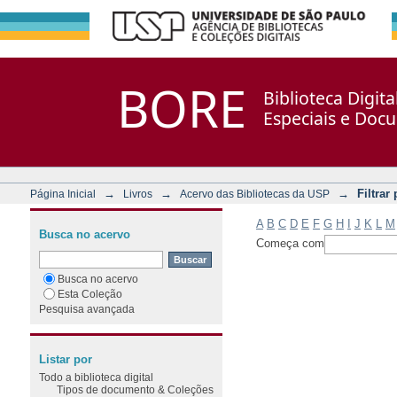
Filtrar por: Assunto
Repositório DSpace/Manakin + Corisco
BORE
Biblioteca Digit
Especiais e Doc
→
→
→
Filtrar
Página Inicial
Livros
Acervo das Bibliotecas da USP
A
B
C
D
E
F
G
H
I
J
K
L
M
Busca no acervo
Começa com
Busca no acervo
Esta Coleção
Pesquisa avançada
Listar por
Todo a biblioteca digital
Tipos de documento & Coleções