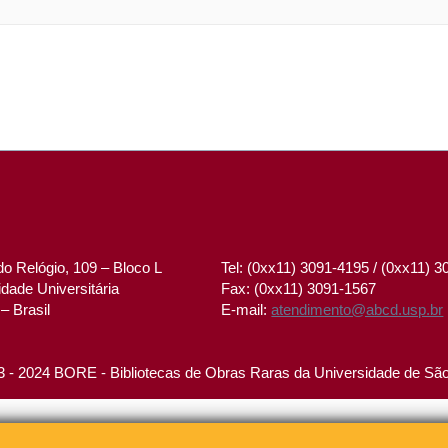
o Relógio, 109 – Bloco L
Tel: (0xx11) 3091-4195 / (0xx11) 
dade Universitária
Fax: (0xx11) 3091-1567
– Brasil
E-mail:
atendimento@abcd.usp.br
 - 2024 BORE - Bibliotecas de Obras Raras da Universidade de Sã