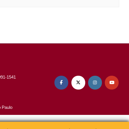
3091-1541




o Paulo