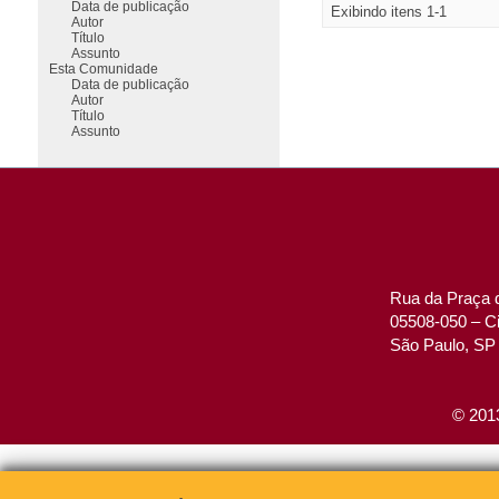
Data de publicação
Exibindo itens 1-1
Autor
Título
Assunto
Esta Comunidade
Data de publicação
Autor
Título
Assunto
Rua da Praça d
05508-050 – Ci
São Paulo, SP 
© 2013