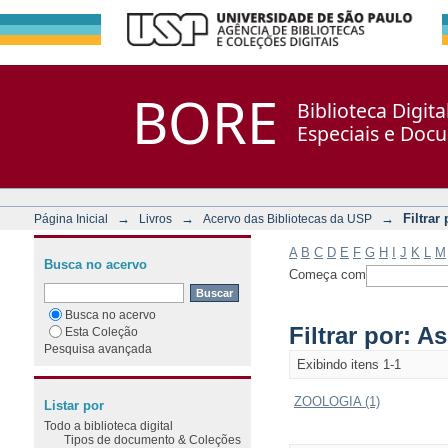
Filtrar por: Assunto
Repositório DSpace/Manakin + Corisco
BORE
Biblioteca Digit
Especiais e Doc
→
→
→
Filtrar
Página Inicial
Livros
Acervo das Bibliotecas da USP
A
B
C
D
E
F
G
H
I
J
K
L
M
Busca no acervo
Começa com
Busca no acervo
Filtrar por: A
Esta Coleção
Pesquisa avançada
Exibindo itens 1-1
ZOOLOGIA (1)
Listar por
Todo a biblioteca digital
Tipos de documento & Coleções