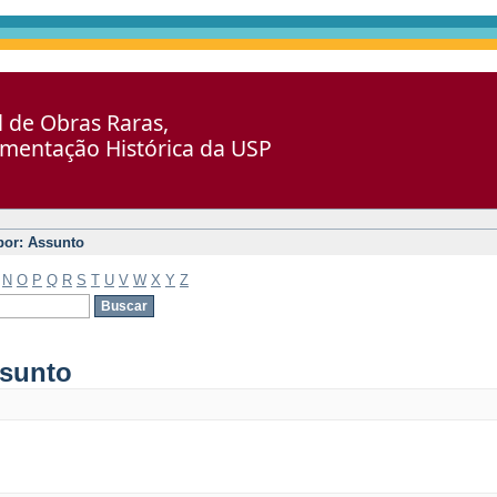
al de Obras Raras,
umentação Histórica da USP
 por: Assunto
N
O
P
Q
R
S
T
U
V
W
X
Y
Z
ssunto