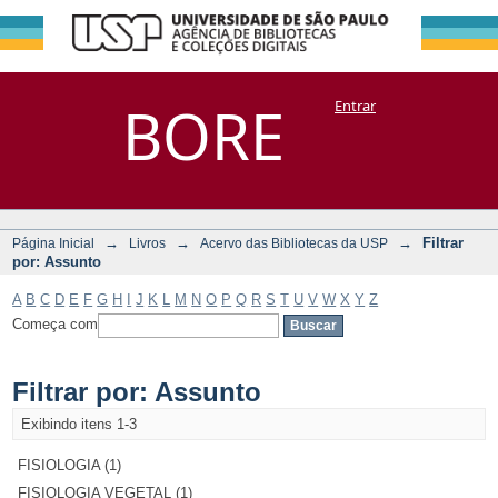
Filtrar por:
Repositório
BORE
Entrar
DSpace/Manakin + Corisco
Assunto
→
→
→
Filtrar
Página Inicial
Livros
Acervo das Bibliotecas da USP
por: Assunto
A
B
C
D
E
F
G
H
I
J
K
L
M
N
O
P
Q
R
S
T
U
V
W
X
Y
Z
Começa com
Filtrar por: Assunto
Exibindo itens 1-3
FISIOLOGIA (1)
FISIOLOGIA VEGETAL (1)