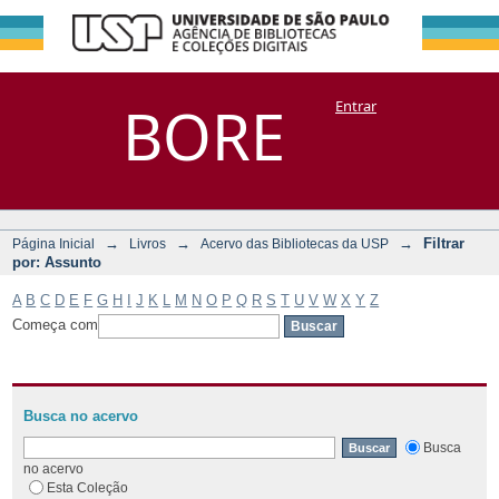
Filtrar por:
Repositório
BORE
Entrar
DSpace/Manakin + Corisco
Assunto
→
→
→
Filtrar
Página Inicial
Livros
Acervo das Bibliotecas da USP
por: Assunto
A
B
C
D
E
F
G
H
I
J
K
L
M
N
O
P
Q
R
S
T
U
V
W
X
Y
Z
Começa com
Busca no acervo
Busca
no acervo
Esta Coleção