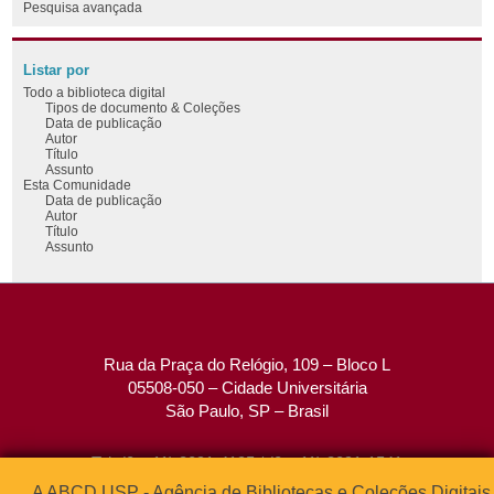
Pesquisa avançada
Listar por
Todo a biblioteca digital
Tipos de documento & Coleções
Data de publicação
Autor
Título
Assunto
Esta Comunidade
Data de publicação
Autor
Título
Assunto
Rua da Praça do Relógio, 109 – Bloco L
05508-050 – Cidade Universitária
São Paulo, SP – Brasil
Tel: (0xx11) 3091-4195 / (0xx11) 3091-1541
Fax: (0xx11) 3091-1567
A ABCD USP - Agência de Bibliotecas e Coleções Digitais