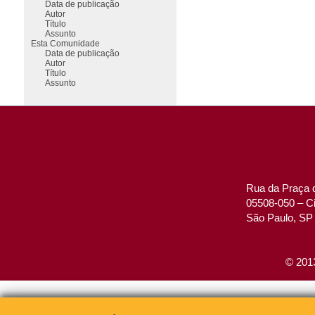
Data de publicação
Autor
Título
Assunto
Esta Comunidade
Data de publicação
Autor
Título
Assunto
Rua da Praça d
05508-050 – Ci
São Paulo, SP 
© 2013