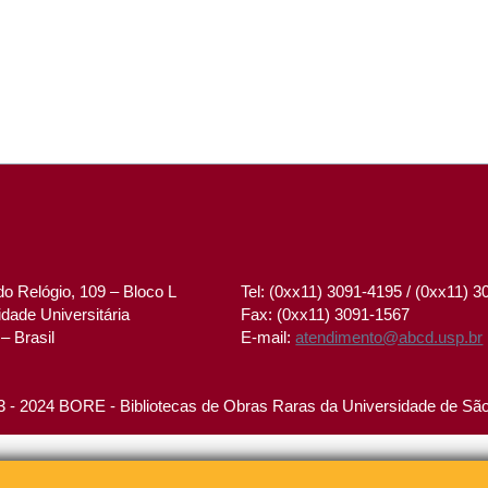
o Relógio, 109 – Bloco L
Tel: (0xx11) 3091-4195 / (0xx11) 
dade Universitária
Fax: (0xx11) 3091-1567
– Brasil
E-mail:
atendimento@abcd.usp.br
 - 2024 BORE - Bibliotecas de Obras Raras da Universidade de Sã