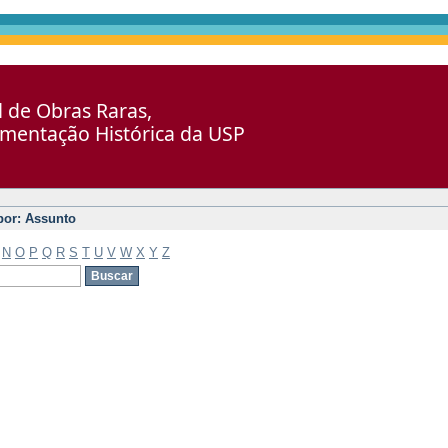
al de Obras Raras,
umentação Histórica da USP
 por: Assunto
N
O
P
Q
R
S
T
U
V
W
X
Y
Z