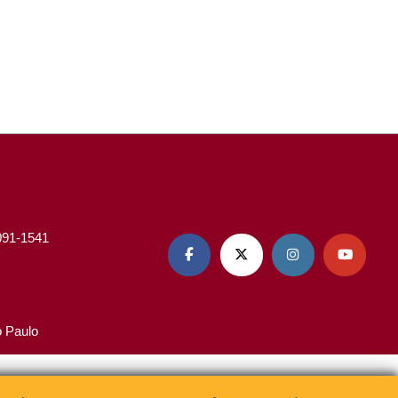
3091-1541




o Paulo