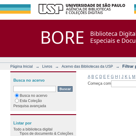
Filtrar por: Assunto
Repositório DSpace/Manakin + Corisco
BORE
Biblioteca Digit
Especiais e Doc
→
→
→
Filtrar
Página Inicial
Livros
Acervo das Bibliotecas da USP
A
B
C
D
E
F
G
H
I
J
K
L
M
Busca no acervo
Começa com
Busca no acervo
Esta Coleção
Pesquisa avançada
Listar por
Todo a biblioteca digital
Tipos de documento & Coleções