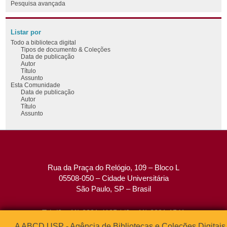
Pesquisa avançada
Listar por
Todo a biblioteca digital
Tipos de documento & Coleções
Data de publicação
Autor
Título
Assunto
Esta Comunidade
Data de publicação
Autor
Título
Assunto
Rua da Praça do Relógio, 109 – Bloco L
05508-050 – Cidade Universitária
São Paulo, SP – Brasil
Tel: (0xx11) 3091-4195 / (0xx11) 3091-1541
Fax: (0xx11) 3091-1567
A ABCD USP - Agência de Bibliotecas e Coleções Digitais