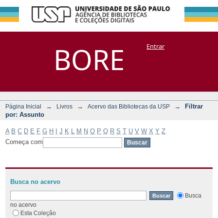
Filtrar por:
Repositório
BORE
Entrar
DSpace/Manakin + Corisco
Assunto
→
→
→
Filtrar
Página Inicial
Livros
Acervo das Bibliotecas da USP
por: Assunto
A
B
C
D
E
F
G
H
I
J
K
L
M
N
O
P
Q
R
S
T
U
V
W
X
Y
Z
Começa com
Busca no acervo
Busca
no acervo
Esta Coleção