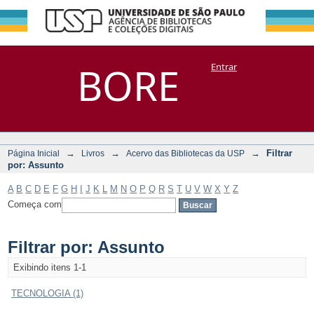
Filtrar por:
Repositório
BORE
Entrar
DSpace/Manakin + Corisco
Assunto
→
→
→
Filtrar
Página Inicial
Livros
Acervo das Bibliotecas da USP
por: Assunto
A
B
C
D
E
F
G
H
I
J
K
L
M
N
O
P
Q
R
S
T
U
V
W
X
Y
Z
Começa com
Filtrar por: Assunto
Exibindo itens 1-1
TECNOLOGIA (1)