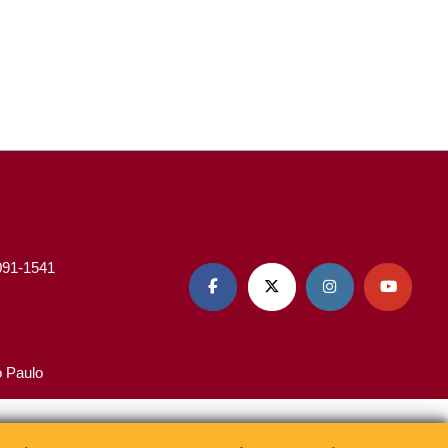
3091-1541




o Paulo