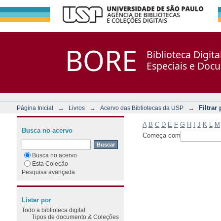
Filtrar por: Assunto
Repositório DSpace/Manakin + Corisco
BORE
Biblioteca Digit
Especiais e Doc
→
→
→
Filtrar
Página Inicial
Livros
Acervo das Bibliotecas da USP
A
B
C
D
E
F
G
H
I
J
K
L
M
Busca no acervo
Começa com
Busca no acervo
Esta Coleção
Pesquisa avançada
Listar por
Todo a biblioteca digital
Tipos de documento & Coleções