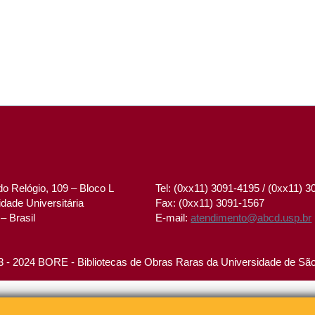
o Relógio, 109 – Bloco L
Tel: (0xx11) 3091-4195 / (0xx11) 
dade Universitária
Fax: (0xx11) 3091-1567
– Brasil
E-mail:
atendimento@abcd.usp.br
 - 2024 BORE - Bibliotecas de Obras Raras da Universidade de Sã