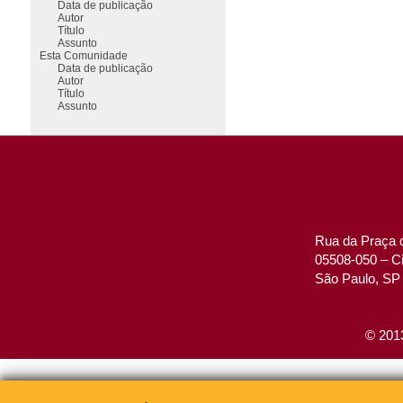
Data de publicação
Autor
Título
Assunto
Esta Comunidade
Data de publicação
Autor
Título
Assunto
Rua da Praça d
05508-050 – Ci
São Paulo, SP 
© 2013