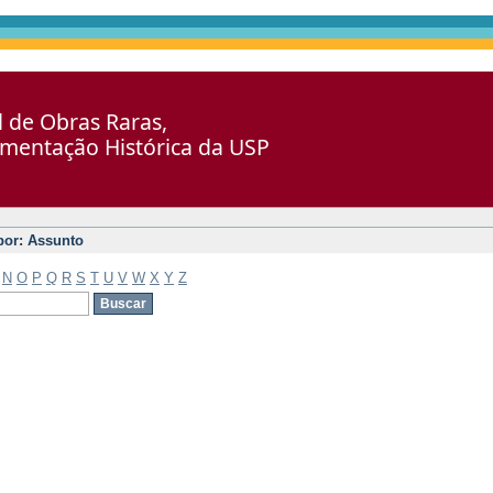
al de Obras Raras,
umentação Histórica da USP
 por: Assunto
N
O
P
Q
R
S
T
U
V
W
X
Y
Z