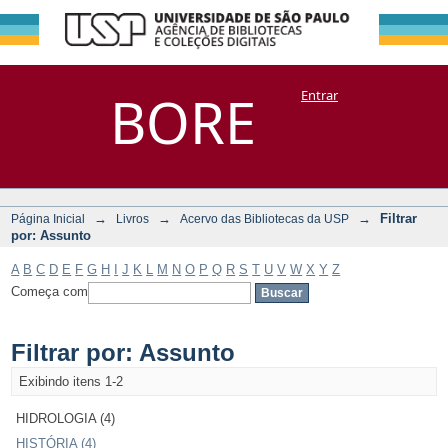
Filtrar por:
Repositório
BORE
Entrar
DSpace/Manakin + Corisco
Assunto
→
→
→
Filtrar
Página Inicial
Livros
Acervo das Bibliotecas da USP
por: Assunto
A
B
C
D
E
F
G
H
I
J
K
L
M
N
O
P
Q
R
S
T
U
V
W
X
Y
Z
Começa com
Filtrar por: Assunto
Exibindo itens 1-2
HIDROLOGIA (4)
HISTÓRIA (4)