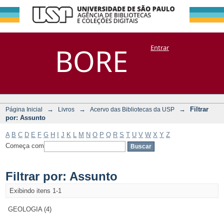
Filtrar por:
Repositório
BORE
Entrar
DSpace/Manakin + Corisco
Assunto
→
→
→
Filtrar
Página Inicial
Livros
Acervo das Bibliotecas da USP
por: Assunto
A
B
C
D
E
F
G
H
I
J
K
L
M
N
O
P
Q
R
S
T
U
V
W
X
Y
Z
Começa com
Filtrar por: Assunto
Exibindo itens 1-1
GEOLOGIA (4)