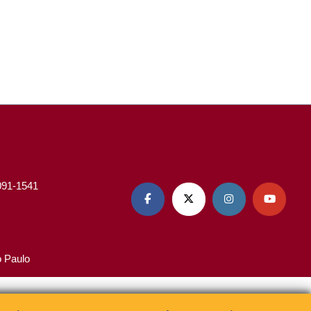
3091-1541




o Paulo