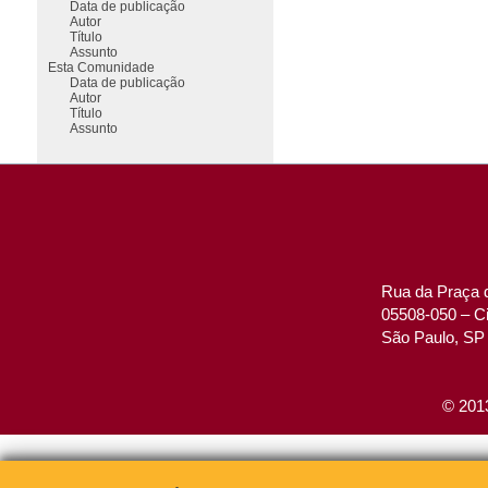
Data de publicação
Autor
Título
Assunto
Esta Comunidade
Data de publicação
Autor
Título
Assunto
Rua da Praça d
05508-050 – Ci
São Paulo, SP 
© 2013