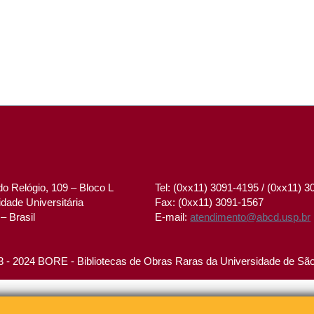
o Relógio, 109 – Bloco L
Tel: (0xx11) 3091-4195 / (0xx11) 
dade Universitária
Fax: (0xx11) 3091-1567
– Brasil
E-mail:
atendimento@abcd.usp.br
 - 2024 BORE - Bibliotecas de Obras Raras da Universidade de Sã