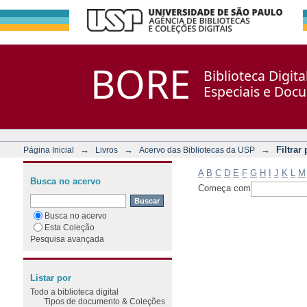
Filtrar por: Assunto
Repositório DSpace/Manakin + Corisco
BORE
Biblioteca Digit
Especiais e Doc
→
→
→
Filtrar
Página Inicial
Livros
Acervo das Bibliotecas da USP
A
B
C
D
E
F
G
H
I
J
K
L
M
Busca no acervo
Começa com
Busca no acervo
Esta Coleção
Pesquisa avançada
Listar por
Todo a biblioteca digital
Tipos de documento & Coleções