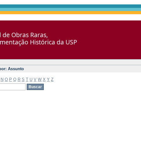
al de Obras Raras,
umentação Histórica da USP
 por: Assunto
N
O
P
Q
R
S
T
U
V
W
X
Y
Z