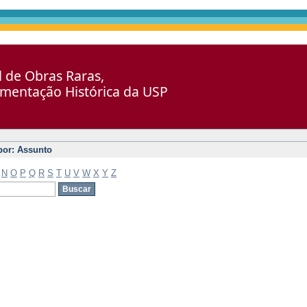
al de Obras Raras,
umentação Histórica da USP
 por: Assunto
N
O
P
Q
R
S
T
U
V
W
X
Y
Z