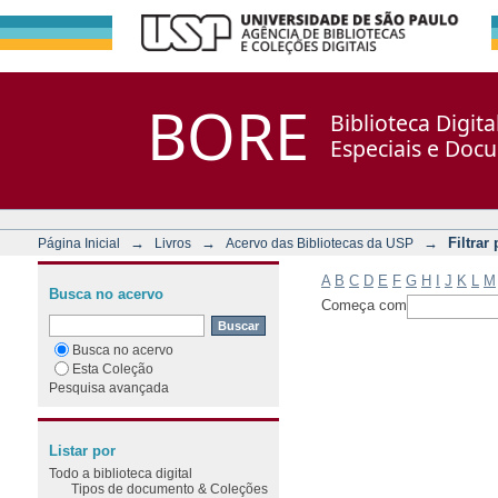
Filtrar por: Assunto
Repositório DSpace/Manakin + Corisco
BORE
Biblioteca Digit
Especiais e Doc
→
→
→
Filtrar
Página Inicial
Livros
Acervo das Bibliotecas da USP
A
B
C
D
E
F
G
H
I
J
K
L
M
Busca no acervo
Começa com
Busca no acervo
Esta Coleção
Pesquisa avançada
Listar por
Todo a biblioteca digital
Tipos de documento & Coleções