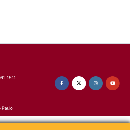
3091-1541




o Paulo