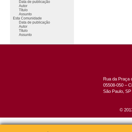
Data de publicação
Autor
Título
Assunto
Esta Comunidade
Data de publicação
Autor
Título
Assunto
Rua da Praça d
05508-050 – Ci
São Paulo, SP 
© 2013