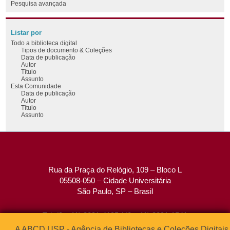
Pesquisa avançada
Listar por
Todo a biblioteca digital
Tipos de documento & Coleções
Data de publicação
Autor
Título
Assunto
Esta Comunidade
Data de publicação
Autor
Título
Assunto
Rua da Praça do Relógio, 109 – Bloco L
05508-050 – Cidade Universitária
São Paulo, SP – Brasil
Tel: (0xx11) 3091-4195 / (0xx11) 3091-1541
Fax: (0xx11) 3091-1567
A ABCD USP - Agência de Bibliotecas e Coleções Digitais