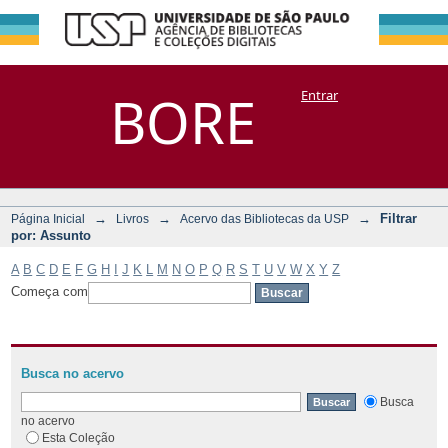
Filtrar por:
Repositório
BORE
Entrar
DSpace/Manakin + Corisco
Assunto
→
→
→
Filtrar
Página Inicial
Livros
Acervo das Bibliotecas da USP
por: Assunto
A
B
C
D
E
F
G
H
I
J
K
L
M
N
O
P
Q
R
S
T
U
V
W
X
Y
Z
Começa com
Busca no acervo
Busca
no acervo
Esta Coleção