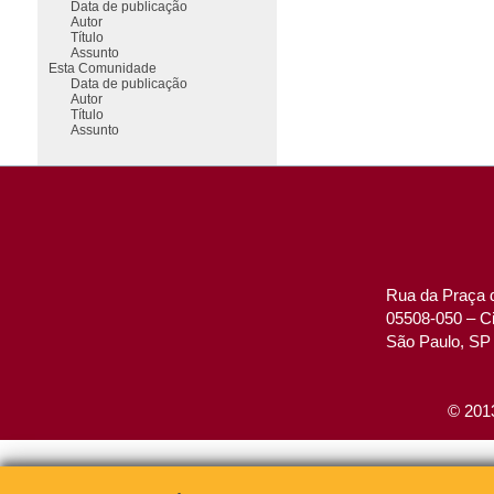
Data de publicação
Autor
Título
Assunto
Esta Comunidade
Data de publicação
Autor
Título
Assunto
Rua da Praça d
05508-050 – Ci
São Paulo, SP 
© 2013