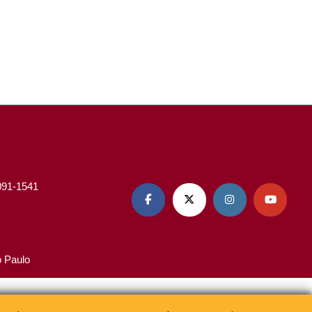
3091-1541




o Paulo