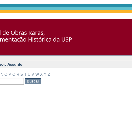
al de Obras Raras,
umentação Histórica da USP
 por: Assunto
N
O
P
Q
R
S
T
U
V
W
X
Y
Z