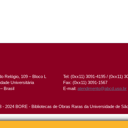
o Relógio, 109 – Bloco L
Tel: (0xx11) 3091-4195 / (0xx11) 
dade Universitária
Fax: (0xx11) 3091-1567
– Brasil
E-mail:
atendimento@abcd.usp.br
 - 2024 BORE - Bibliotecas de Obras Raras da Universidade de Sã