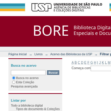
Filtrar por: Assunto
Repositório DSpace/Manakin + Corisco
BORE
Biblioteca Digit
Especiais e Doc
→
→
→
Filtrar
Página Inicial
Livros
Acervo das Bibliotecas da USP
A
B
C
D
E
F
G
H
I
J
K
L
M
Busca no acervo
Começa com
Busca no acervo
Esta Coleção
Pesquisa avançada
Listar por
Todo a biblioteca digital
Tipos de documento & Coleções