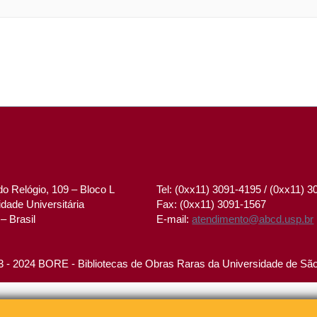
o Relógio, 109 – Bloco L
Tel: (0xx11) 3091-4195 / (0xx11) 
dade Universitária
Fax: (0xx11) 3091-1567
– Brasil
E-mail:
atendimento@abcd.usp.br
 - 2024 BORE - Bibliotecas de Obras Raras da Universidade de Sã