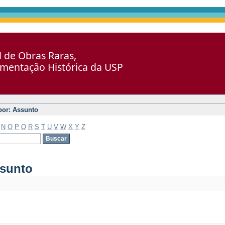
al de Obras Raras,
umentação Histórica da USP
 por: Assunto
N
O
P
Q
R
S
T
U
V
W
X
Y
Z
ssunto