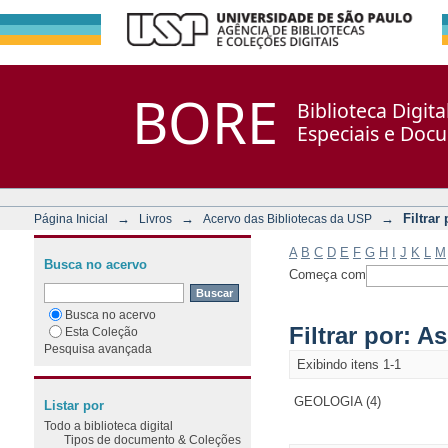
Filtrar por: Assunto
Repositório DSpace/Manakin + Corisco
BORE
Biblioteca Digit
Especiais e Doc
→
→
→
Filtrar
Página Inicial
Livros
Acervo das Bibliotecas da USP
A
B
C
D
E
F
G
H
I
J
K
L
M
Busca no acervo
Começa com
Busca no acervo
Filtrar por: A
Esta Coleção
Pesquisa avançada
Exibindo itens 1-1
GEOLOGIA (4)
Listar por
Todo a biblioteca digital
Tipos de documento & Coleções