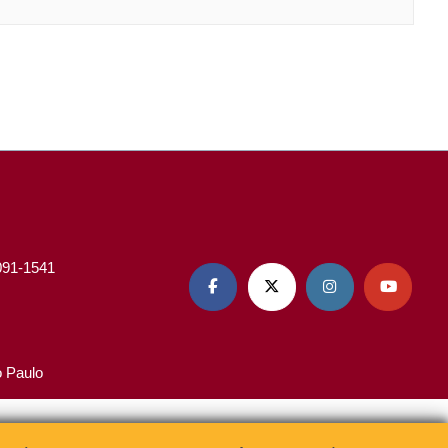
3091-1541




o Paulo