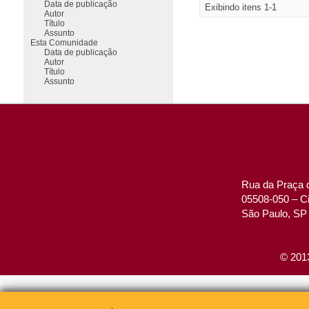
Data de publicação
Exibindo itens 1-1
Autor
Título
Assunto
Esta Comunidade
Data de publicação
Autor
Título
Assunto
Rua da Praça d
05508-050 – Ci
São Paulo, SP 
© 2013