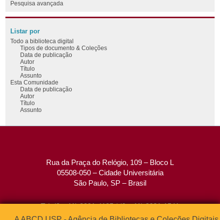
Pesquisa avançada
Listar por
Todo a biblioteca digital
Tipos de documento & Coleções
Data de publicação
Autor
Título
Assunto
Esta Comunidade
Data de publicação
Autor
Título
Assunto
Rua da Praça do Relógio, 109 – Bloco L
05508-050 – Cidade Universitária
São Paulo, SP – Brasil
Tel: (0xx11) 3091-4195 / (0xx11) 3091-1541
Fax: (0xx11) 3091-1567
A ABCD USP - Agência de Bibliotecas e Coleções Digitais