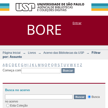
Filtrar por:
Repositório
BORE
Entrar
DSpace/Manakin + Corisco
Assunto
→
→
→
Filtrar
Página Inicial
Livros
Acervo das Bibliotecas da USP
por: Assunto
A
B
C
D
E
F
G
H
I
J
K
L
M
N
O
P
Q
R
S
T
U
V
W
X
Y
Z
Começa com
Busca no acervo
Busca
no acervo
Esta Coleção