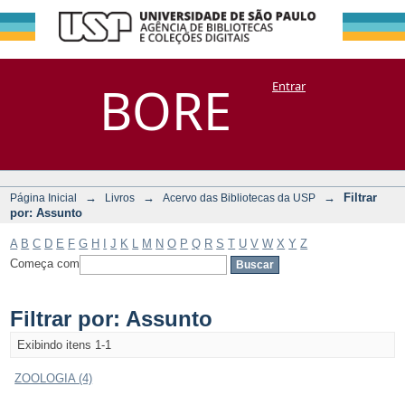
Filtrar por:
Repositório
BORE
Entrar
DSpace/Manakin + Corisco
Assunto
→
→
→
Filtrar
Página Inicial
Livros
Acervo das Bibliotecas da USP
por: Assunto
A
B
C
D
E
F
G
H
I
J
K
L
M
N
O
P
Q
R
S
T
U
V
W
X
Y
Z
Começa com
Filtrar por: Assunto
Exibindo itens 1-1
ZOOLOGIA (4)