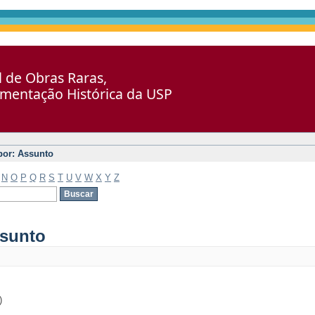
al de Obras Raras,
umentação Histórica da USP
 por: Assunto
N
O
P
Q
R
S
T
U
V
W
X
Y
Z
ssunto
)