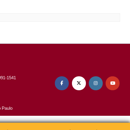
3091-1541




o Paulo