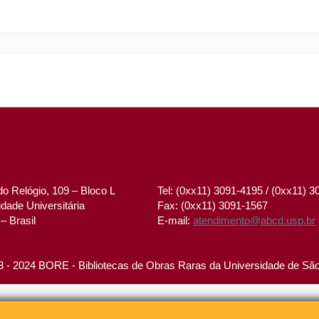
o Relógio, 109 – Bloco L
Tel: (0xx11) 3091-4195 / (0xx11) 
dade Universitária
Fax: (0xx11) 3091-1567
– Brasil
E-mail:
atendimento@abcd.usp.br
 - 2024 BORE - Bibliotecas de Obras Raras da Universidade de Sã