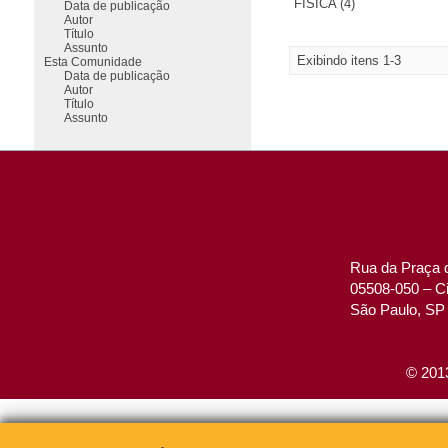
FÍSICA (4)
Data de publicação
Autor
Título
Assunto
Exibindo itens 1-3
Esta Comunidade
Data de publicação
Autor
Título
Assunto
Rua da Praça d
05508-050 – Ci
São Paulo, SP 
© 2013