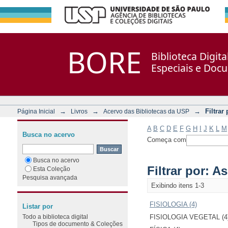
Filtrar por: Assunto
Repositório DSpace/Manakin + Corisco
BORE
Biblioteca Digit
Especiais e Doc
→
→
→
Filtrar
Página Inicial
Livros
Acervo das Bibliotecas da USP
A
B
C
D
E
F
G
H
I
J
K
L
M
Busca no acervo
Começa com
Busca no acervo
Filtrar por: A
Esta Coleção
Pesquisa avançada
Exibindo itens 1-3
FISIOLOGIA (4)
Listar por
Todo a biblioteca digital
FISIOLOGIA VEGETAL (4
Tipos de documento & Coleções