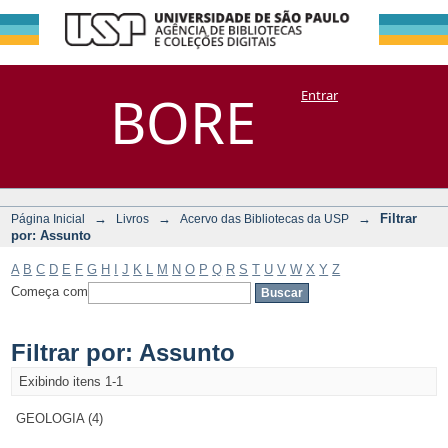
Filtrar por:
Repositório
BORE
Entrar
DSpace/Manakin + Corisco
Assunto
→
→
→
Filtrar
Página Inicial
Livros
Acervo das Bibliotecas da USP
por: Assunto
A
B
C
D
E
F
G
H
I
J
K
L
M
N
O
P
Q
R
S
T
U
V
W
X
Y
Z
Começa com
Filtrar por: Assunto
Exibindo itens 1-1
GEOLOGIA (4)