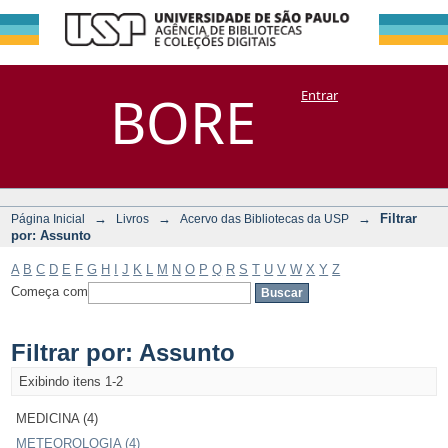
Filtrar por:
Repositório
BORE
Entrar
DSpace/Manakin + Corisco
Assunto
→
→
→
Filtrar
Página Inicial
Livros
Acervo das Bibliotecas da USP
por: Assunto
A
B
C
D
E
F
G
H
I
J
K
L
M
N
O
P
Q
R
S
T
U
V
W
X
Y
Z
Começa com
Filtrar por: Assunto
Exibindo itens 1-2
MEDICINA (4)
METEOROLOGIA (4)