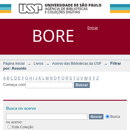
Filtrar por:
Repositório
BORE
Entrar
DSpace/Manakin + Corisco
Assunto
→
→
→
Filtrar
Página Inicial
Livros
Acervo das Bibliotecas da USP
por: Assunto
A
B
C
D
E
F
G
H
I
J
K
L
M
N
O
P
Q
R
S
T
U
V
W
X
Y
Z
Começa com
Busca no acervo
Busca
no acervo
Esta Coleção