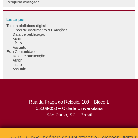
Pesquisa avançada
Listar por
Todo a biblioteca digital
Tipos de documento & Coleções
Data de publicação
Autor
Título
Assunto
Esta Comunidade
Data de publicação
Autor
Título
Assunto
Rua da Praça do Relógio, 109 – Bloco L
05508-050 – Cidade Universitária
São Paulo, SP – Brasil
Tel: (0xx11) 3091-4195 / (0xx11) 3091-1541
Fax: (0xx11) 3091-1567
A ABCD USP - Agência de Bibliotecas e Coleções Digitais