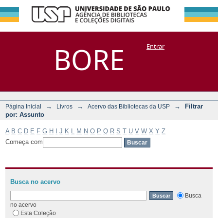
Filtrar por:
Repositório
BORE
Entrar
DSpace/Manakin + Corisco
Assunto
→
→
→
Filtrar
Página Inicial
Livros
Acervo das Bibliotecas da USP
por: Assunto
A
B
C
D
E
F
G
H
I
J
K
L
M
N
O
P
Q
R
S
T
U
V
W
X
Y
Z
Começa com
Busca no acervo
Busca
no acervo
Esta Coleção