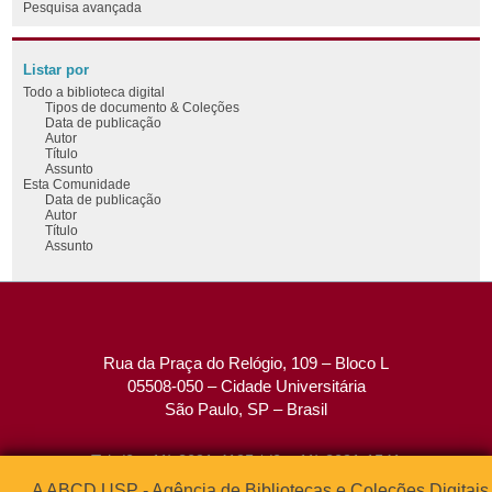
Pesquisa avançada
Listar por
Todo a biblioteca digital
Tipos de documento & Coleções
Data de publicação
Autor
Título
Assunto
Esta Comunidade
Data de publicação
Autor
Título
Assunto
Rua da Praça do Relógio, 109 – Bloco L
05508-050 – Cidade Universitária
São Paulo, SP – Brasil
Tel: (0xx11) 3091-4195 / (0xx11) 3091-1541
Fax: (0xx11) 3091-1567
A ABCD USP - Agência de Bibliotecas e Coleções Digitais