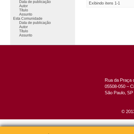
Data de publicação
Exibindo itens 1-1
Autor
Título
Assunto
Esta Comunidade
Data de publicação
Autor
Título
Assunto
Rua da Praça d
05508-050 – Ci
São Paulo, SP 
© 2013