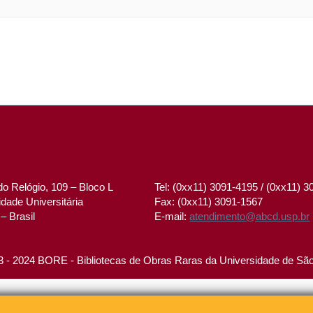
o Relógio, 109 – Bloco L
Tel: (0xx11) 3091-4195 / (0xx11) 
dade Universitária
Fax: (0xx11) 3091-1567
– Brasil
E-mail:
atendimento@abcd.usp.br
 - 2024 BORE - Bibliotecas de Obras Raras da Universidade de Sã