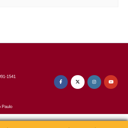
3091-1541




o Paulo