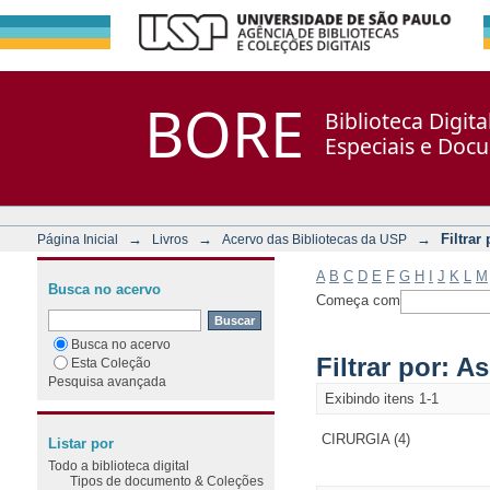
Filtrar por: Assunto
Repositório DSpace/Manakin + Corisco
BORE
Biblioteca Digit
Especiais e Doc
→
→
→
Filtrar
Página Inicial
Livros
Acervo das Bibliotecas da USP
A
B
C
D
E
F
G
H
I
J
K
L
M
Busca no acervo
Começa com
Busca no acervo
Filtrar por: A
Esta Coleção
Pesquisa avançada
Exibindo itens 1-1
CIRURGIA (4)
Listar por
Todo a biblioteca digital
Tipos de documento & Coleções