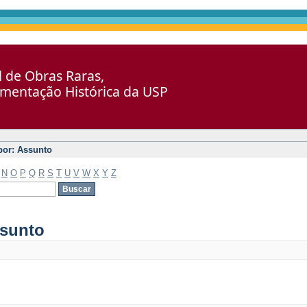
al de Obras Raras,
umentação Histórica da USP
 por: Assunto
N
O
P
Q
R
S
T
U
V
W
X
Y
Z
ssunto