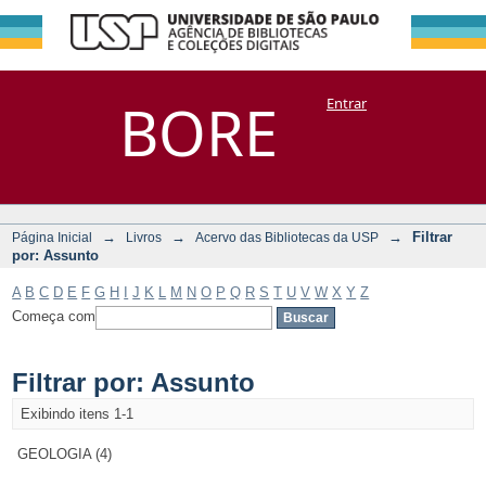
Filtrar por:
Repositório
BORE
Entrar
DSpace/Manakin + Corisco
Assunto
→
→
→
Filtrar
Página Inicial
Livros
Acervo das Bibliotecas da USP
por: Assunto
A
B
C
D
E
F
G
H
I
J
K
L
M
N
O
P
Q
R
S
T
U
V
W
X
Y
Z
Começa com
Filtrar por: Assunto
Exibindo itens 1-1
GEOLOGIA (4)