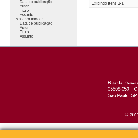
Data de publicação
Exibindo itens 1-1
Autor
Título
Assunto
Esta Comunidade
Data de publicação
Autor
Título
Assunto
Rua da Praça d
05508-050 – Ci
São Paulo, SP 
© 2013