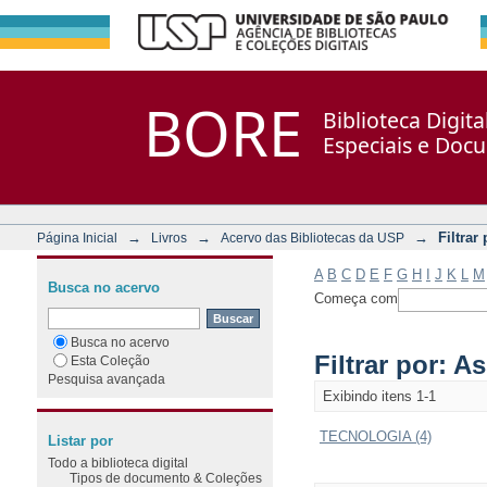
Filtrar por: Assunto
Repositório DSpace/Manakin + Corisco
BORE
Biblioteca Digit
Especiais e Doc
→
→
→
Filtrar
Página Inicial
Livros
Acervo das Bibliotecas da USP
A
B
C
D
E
F
G
H
I
J
K
L
M
Busca no acervo
Começa com
Busca no acervo
Filtrar por: A
Esta Coleção
Pesquisa avançada
Exibindo itens 1-1
TECNOLOGIA (4)
Listar por
Todo a biblioteca digital
Tipos de documento & Coleções