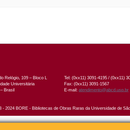
o Relógio, 109 – Bloco L
Tel: (0xx11) 3091-4195 / (0xx11) 
dade Universitária
Fax: (0xx11) 3091-1567
– Brasil
E-mail:
atendimento@abcd.usp.br
 - 2024 BORE - Bibliotecas de Obras Raras da Universidade de Sã