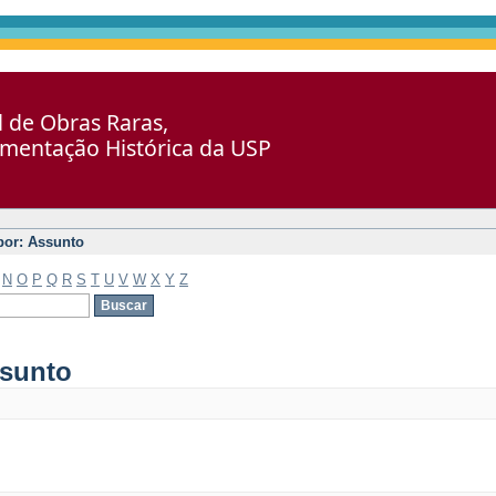
al de Obras Raras,
umentação Histórica da USP
 por: Assunto
N
O
P
Q
R
S
T
U
V
W
X
Y
Z
ssunto