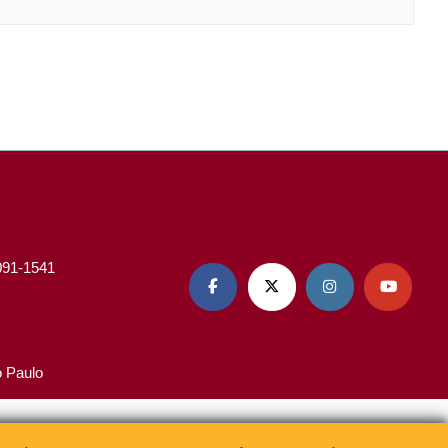
3091-1541




o Paulo