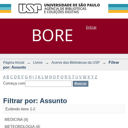
Filtrar por:
Repositório
BORE
Entrar
DSpace/Manakin + Corisco
Assunto
→
→
→
Filtrar
Página Inicial
Livros
Acervo das Bibliotecas da USP
por: Assunto
A
B
C
D
E
F
G
H
I
J
K
L
M
N
O
P
Q
R
S
T
U
V
W
X
Y
Z
Começa com
Filtrar por: Assunto
Exibindo itens 1-2
MEDICINA (4)
METEOROLOGIA (4)