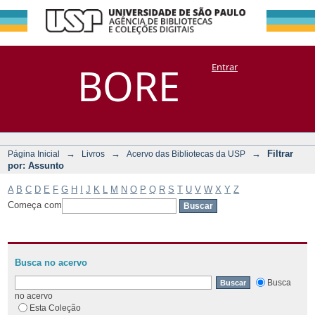
Filtrar por:
Repositório
BORE
Entrar
DSpace/Manakin + Corisco
Assunto
→
→
→
Filtrar
Página Inicial
Livros
Acervo das Bibliotecas da USP
por: Assunto
A
B
C
D
E
F
G
H
I
J
K
L
M
N
O
P
Q
R
S
T
U
V
W
X
Y
Z
Começa com
Busca no acervo
Busca
no acervo
Esta Coleção