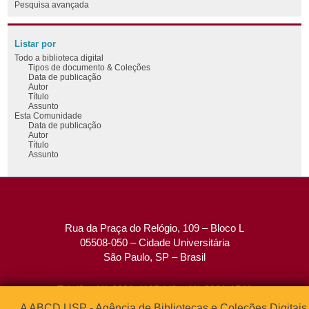
Pesquisa avançada
Listar por
Todo a biblioteca digital
Tipos de documento & Coleções
Data de publicação
Autor
Título
Assunto
Esta Comunidade
Data de publicação
Autor
Título
Assunto
Rua da Praça do Relógio, 109 – Bloco L
05508-050 – Cidade Universitária
São Paulo, SP – Brasil
Tel: (0xx11) 3091-4195 / (0xx11) 3091-1541
Fax: (0xx11) 3091-1567
A ABCD USP - Agência de Bibliotecas e Coleções Digitais