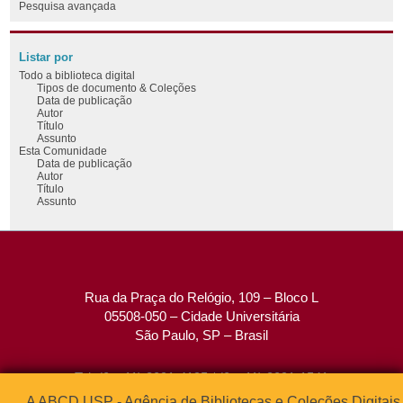
Pesquisa avançada
Listar por
Todo a biblioteca digital
Tipos de documento & Coleções
Data de publicação
Autor
Título
Assunto
Esta Comunidade
Data de publicação
Autor
Título
Assunto
Rua da Praça do Relógio, 109 – Bloco L
05508-050 – Cidade Universitária
São Paulo, SP – Brasil
Tel: (0xx11) 3091-4195 / (0xx11) 3091-1541
Fax: (0xx11) 3091-1567
A ABCD USP - Agência de Bibliotecas e Coleções Digitais