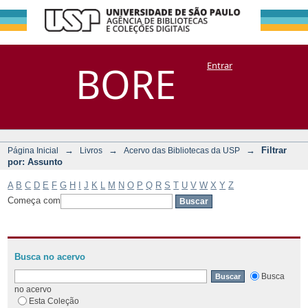
Filtrar por:
Repositório
BORE
Entrar
DSpace/Manakin + Corisco
Assunto
→
→
→
Filtrar
Página Inicial
Livros
Acervo das Bibliotecas da USP
por: Assunto
A
B
C
D
E
F
G
H
I
J
K
L
M
N
O
P
Q
R
S
T
U
V
W
X
Y
Z
Começa com
Busca no acervo
Busca
no acervo
Esta Coleção