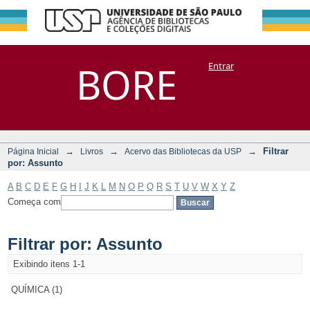
Filtrar por:
Repositório
BORE
Entrar
DSpace/Manakin + Corisco
Assunto
→
→
→
Filtrar
Página Inicial
Livros
Acervo das Bibliotecas da USP
por: Assunto
A
B
C
D
E
F
G
H
I
J
K
L
M
N
O
P
Q
R
S
T
U
V
W
X
Y
Z
Começa com
Filtrar por: Assunto
Exibindo itens 1-1
QUÍMICA (1)