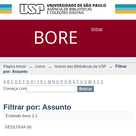
Filtrar por:
Repositório
BORE
Entrar
DSpace/Manakin + Corisco
Assunto
→
→
→
Filtrar
Página Inicial
Livros
Acervo das Bibliotecas da USP
por: Assunto
A
B
C
D
E
F
G
H
I
J
K
L
M
N
O
P
Q
R
S
T
U
V
W
X
Y
Z
Começa com
Filtrar por: Assunto
Exibindo itens 1-1
GEOLOGIA (4)