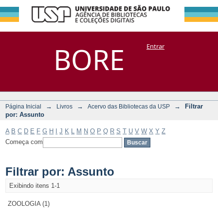
Filtrar por:
Repositório
BORE
Entrar
DSpace/Manakin + Corisco
Assunto
→
→
→
Filtrar
Página Inicial
Livros
Acervo das Bibliotecas da USP
por: Assunto
A
B
C
D
E
F
G
H
I
J
K
L
M
N
O
P
Q
R
S
T
U
V
W
X
Y
Z
Começa com
Filtrar por: Assunto
Exibindo itens 1-1
ZOOLOGIA (1)