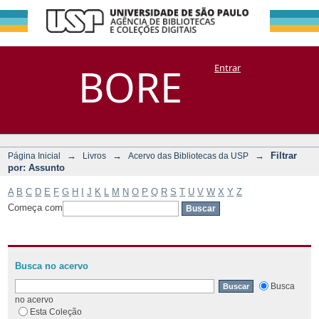
Filtrar por:
Repositório
BORE
Entrar
DSpace/Manakin + Corisco
Assunto
→
→
→
Filtrar
Página Inicial
Livros
Acervo das Bibliotecas da USP
por: Assunto
A
B
C
D
E
F
G
H
I
J
K
L
M
N
O
P
Q
R
S
T
U
V
W
X
Y
Z
Começa com
Busca no acervo
Busca
no acervo
Esta Coleção