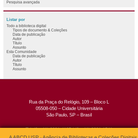
Pesquisa avançada
Listar por
Todo a biblioteca digital
Tipos de documento & Coleções
Data de publicação
Autor
Título
Assunto
Esta Comunidade
Data de publicação
Autor
Título
Assunto
Rua da Praça do Relógio, 109 – Bloco L
05508-050 – Cidade Universitária
São Paulo, SP – Brasil
Tel: (0xx11) 3091-4195 / (0xx11) 3091-1541
Fax: (0xx11) 3091-1567
A ABCD USP - Agência de Bibliotecas e Coleções Digitais