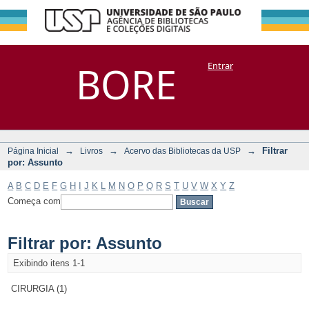
Filtrar por:
Repositório
BORE
Entrar
DSpace/Manakin + Corisco
Assunto
→
→
→
Filtrar
Página Inicial
Livros
Acervo das Bibliotecas da USP
por: Assunto
A
B
C
D
E
F
G
H
I
J
K
L
M
N
O
P
Q
R
S
T
U
V
W
X
Y
Z
Começa com
Filtrar por: Assunto
Exibindo itens 1-1
CIRURGIA (1)