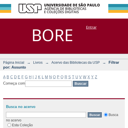
Filtrar por:
Repositório
BORE
Entrar
DSpace/Manakin + Corisco
Assunto
→
→
→
Filtrar
Página Inicial
Livros
Acervo das Bibliotecas da USP
por: Assunto
A
B
C
D
E
F
G
H
I
J
K
L
M
N
O
P
Q
R
S
T
U
V
W
X
Y
Z
Começa com
Busca no acervo
Busca
no acervo
Esta Coleção