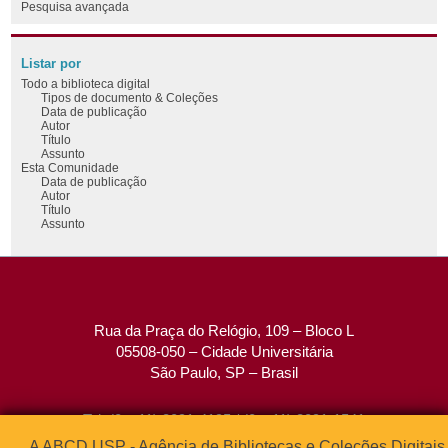
Pesquisa avançada
Listar por
Todo a biblioteca digital
Tipos de documento & Coleções
Data de publicação
Autor
Título
Assunto
Esta Comunidade
Data de publicação
Autor
Título
Assunto
Rua da Praça do Relógio, 109 – Bloco L
05508-050 – Cidade Universitária
São Paulo, SP – Brasil
Tel: (0xx11) 3091-4195 / (0xx11) 3091-1541
Fax: (0xx11) 3091-1567
A ABCD USP - Agência de Bibliotecas e Coleções Digitais