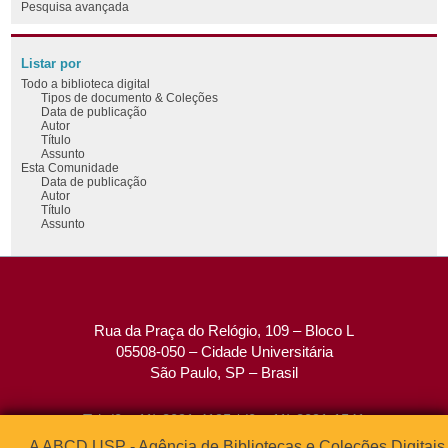
Pesquisa avançada
Listar por
Todo a biblioteca digital
Tipos de documento & Coleções
Data de publicação
Autor
Título
Assunto
Esta Comunidade
Data de publicação
Autor
Título
Assunto
Rua da Praça do Relógio, 109 – Bloco L
05508-050 – Cidade Universitária
São Paulo, SP – Brasil
Tel: (0xx11) 3091-4195 / (0xx11) 3091-1541
Fax: (0xx11) 3091-1567
A ABCD USP - Agência de Bibliotecas e Coleções Digitais