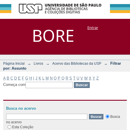
Filtrar por:
Repositório
BORE
Entrar
DSpace/Manakin + Corisco
Assunto
→
→
→
Filtrar
Página Inicial
Livros
Acervo das Bibliotecas da USP
por: Assunto
A
B
C
D
E
F
G
H
I
J
K
L
M
N
O
P
Q
R
S
T
U
V
W
X
Y
Z
Começa com
Busca no acervo
Busca
no acervo
Esta Coleção