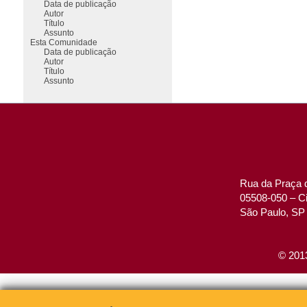
Data de publicação
Autor
Título
Assunto
Esta Comunidade
Data de publicação
Autor
Título
Assunto
Rua da Praça d
05508-050 – Ci
São Paulo, SP 
© 2013