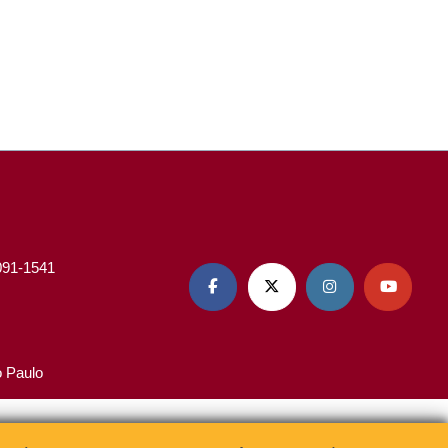
3091-1541




o Paulo