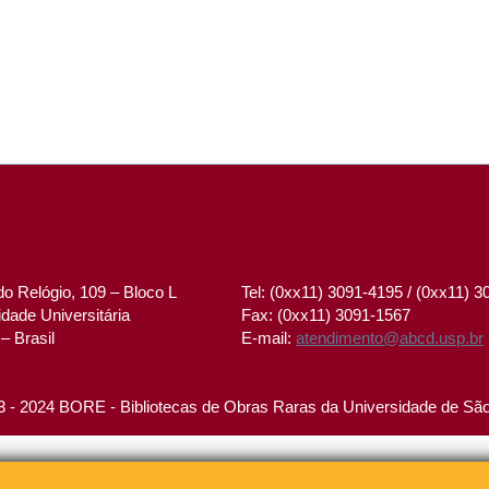
o Relógio, 109 – Bloco L
Tel: (0xx11) 3091-4195 / (0xx11) 
dade Universitária
Fax: (0xx11) 3091-1567
– Brasil
E-mail:
atendimento@abcd.usp.br
 - 2024 BORE - Bibliotecas de Obras Raras da Universidade de Sã