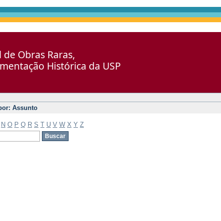
al de Obras Raras,
umentação Histórica da USP
 por: Assunto
N
O
P
Q
R
S
T
U
V
W
X
Y
Z