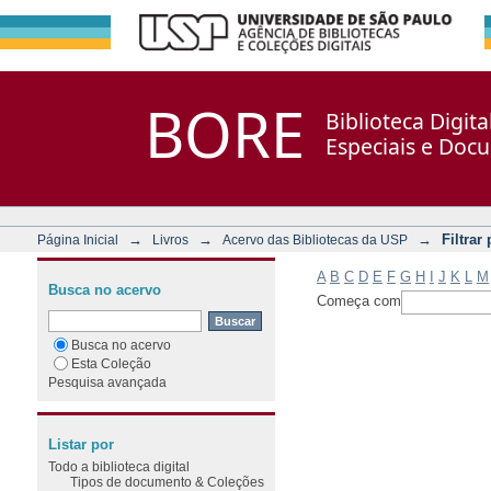
Filtrar por: Assunto
Repositório DSpace/Manakin + Corisco
BORE
Biblioteca Digit
Especiais e Doc
→
→
→
Filtrar
Página Inicial
Livros
Acervo das Bibliotecas da USP
A
B
C
D
E
F
G
H
I
J
K
L
M
Busca no acervo
Começa com
Busca no acervo
Esta Coleção
Pesquisa avançada
Listar por
Todo a biblioteca digital
Tipos de documento & Coleções