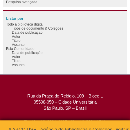
Pesquisa avançada
Listar por
Todo a biblioteca digital
Tipos de documento & Coleções
Data de publicação
Autor
Título
Assunto
Esta Comunidade
Data de publicação
Autor
Título
Assunto
Rua da Praça do Relógio, 109 – Bloco L
05508-050 – Cidade Universitária
São Paulo, SP – Brasil
Tel: (0xx11) 3091-4195 / (0xx11) 3091-1541
Fax: (0xx11) 3091-1567
A ABCD USP - Agência de Bibliotecas e Coleções Digitais