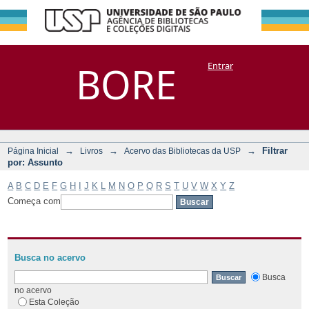
Filtrar por:
Repositório
BORE
Entrar
DSpace/Manakin + Corisco
Assunto
→
→
→
Filtrar
Página Inicial
Livros
Acervo das Bibliotecas da USP
por: Assunto
A
B
C
D
E
F
G
H
I
J
K
L
M
N
O
P
Q
R
S
T
U
V
W
X
Y
Z
Começa com
Busca no acervo
Busca
no acervo
Esta Coleção