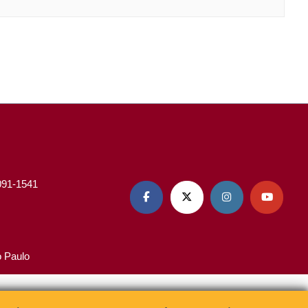
3091-1541




o Paulo