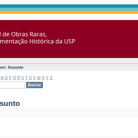
al de Obras Raras,
umentação Histórica da USP
 por: Assunto
N
O
P
Q
R
S
T
U
V
W
X
Y
Z
ssunto