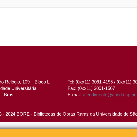
o Relógio, 109 – Bloco L
Tel: (0xx11) 3091-4195 / (0xx11) 
dade Universitária
Fax: (0xx11) 3091-1567
– Brasil
E-mail:
atendimento@abcd.usp.br
 - 2024 BORE - Bibliotecas de Obras Raras da Universidade de Sã