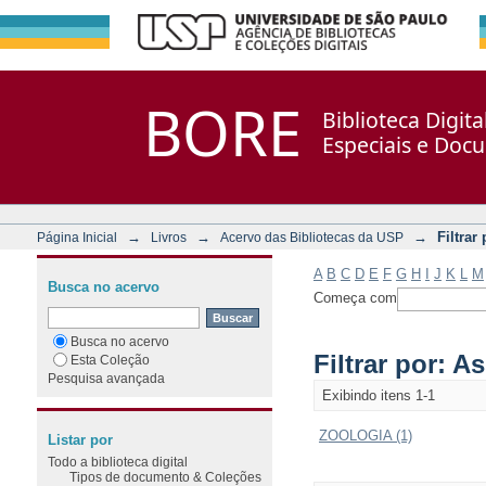
Filtrar por: Assunto
Repositório DSpace/Manakin + Corisco
BORE
Biblioteca Digit
Especiais e Doc
→
→
→
Filtrar
Página Inicial
Livros
Acervo das Bibliotecas da USP
A
B
C
D
E
F
G
H
I
J
K
L
M
Busca no acervo
Começa com
Busca no acervo
Filtrar por: A
Esta Coleção
Pesquisa avançada
Exibindo itens 1-1
ZOOLOGIA (1)
Listar por
Todo a biblioteca digital
Tipos de documento & Coleções