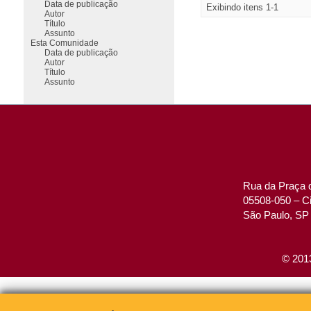
Data de publicação
Exibindo itens 1-1
Autor
Título
Assunto
Esta Comunidade
Data de publicação
Autor
Título
Assunto
Rua da Praça d
05508-050 – Ci
São Paulo, SP 
© 2013