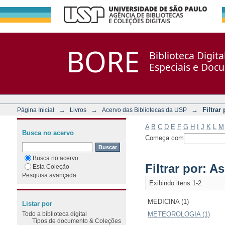
Filtrar por: Assunto
Repositório DSpace/Manakin + Corisco
BORE
Biblioteca Digit
Especiais e Doc
→
→
→
Filtrar
Página Inicial
Livros
Acervo das Bibliotecas da USP
A
B
C
D
E
F
G
H
I
J
K
L
M
Busca no acervo
Começa com
Busca no acervo
Filtrar por: A
Esta Coleção
Pesquisa avançada
Exibindo itens 1-2
MEDICINA (1)
Listar por
Todo a biblioteca digital
METEOROLOGIA (1)
Tipos de documento & Coleções