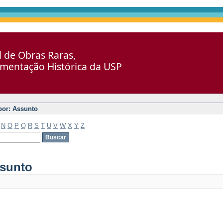
al de Obras Raras,
umentação Histórica da USP
 por: Assunto
N
O
P
Q
R
S
T
U
V
W
X
Y
Z
ssunto