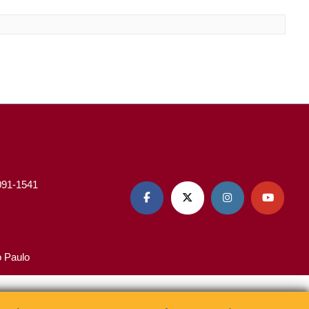
3091-1541




o Paulo