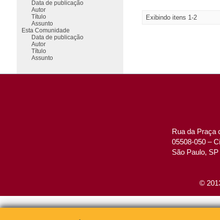
Data de publicação
Autor
Título
Exibindo itens 1-2
Assunto
Esta Comunidade
Data de publicação
Autor
Título
Assunto
Rua da Praça d
05508-050 – Ci
São Paulo, SP 
© 2013