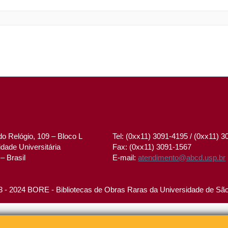
o Relógio, 109 – Bloco L
Tel: (0xx11) 3091-4195 / (0xx11) 
dade Universitária
Fax: (0xx11) 3091-1567
– Brasil
E-mail:
atendimento@abcd.usp.br
 - 2024 BORE - Bibliotecas de Obras Raras da Universidade de Sã