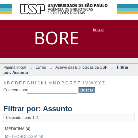
Filtrar por:
Repositório
BORE
Entrar
DSpace/Manakin + Corisco
Assunto
→
→
→
Filtrar
Página Inicial
Livros
Acervo das Bibliotecas da USP
por: Assunto
A
B
C
D
E
F
G
H
I
J
K
L
M
N
O
P
Q
R
S
T
U
V
W
X
Y
Z
Começa com
Filtrar por: Assunto
Exibindo itens 1-2
MEDICINA (4)
METEOROLOGIA (4)