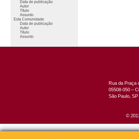
Data de publicação
Autor
Título
Assunto
Esta Comunidade
Data de publicação
Autor
Título
Assunto
Rua da Praça d
05508-050 – Ci
São Paulo, SP 
© 2013