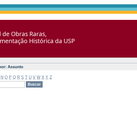
al de Obras Raras,
umentação Histórica da USP
 por: Assunto
N
O
P
Q
R
S
T
U
V
W
X
Y
Z