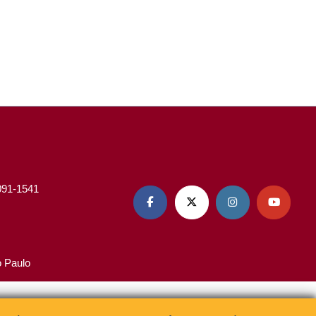
3091-1541




o Paulo