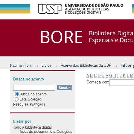
Filtrar por: Assunto
Repositório DSpace/Manakin + Corisco
BORE
Biblioteca Digit
Especiais e Doc
→
→
→
Filtrar
Página Inicial
Livros
Acervo das Bibliotecas da USP
A
B
C
D
E
F
G
H
I
J
K
L
M
Busca no acervo
Começa com
Busca no acervo
Esta Coleção
Pesquisa avançada
Listar por
Todo a biblioteca digital
Tipos de documento & Coleções