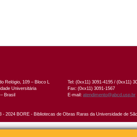
o Relógio, 109 – Bloco L
Tel: (0xx11) 3091-4195 / (0xx11) 
dade Universitária
Fax: (0xx11) 3091-1567
– Brasil
E-mail:
atendimento@abcd.usp.br
 - 2024 BORE - Bibliotecas de Obras Raras da Universidade de Sã